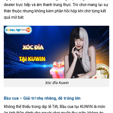
dealer trực tiếp và âm thanh trung thực. Trò chơi mang lại sự
thân thuộc nhưng không kém phần hồi hộp khi chờ từng kết
quả mở bát.
Xóc đĩa Kuwin
Bầu cua – Giải trí nhẹ nhàng, dễ trúng lớn
Không thể thiếu trong dịp lễ Tết, Bầu cua tại KUWIN là món
ăn tinh thần dành cho người chơi muốn thư giãn, không áp