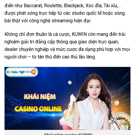
điển như Baccarat, Roulette, Blackjack, Xóc đĩa, Tài xỉu,…
được phát sóng trực tiếp từ các studio quốc tế hoặc sòng
bài thật với công nghệ streaming hiện đại.
Không chỉ đơn thuần là cá cược, KUWIN còn mang đến trải
nghiệm giải trí đẳng cấp thông qua giao diện trực quan,
dealer chuyên nghiệp và mức cược đa dạng phù hợp với mọi
người chơi – từ tân thủ đến cao thủ lão làng.