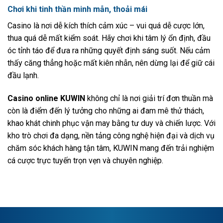
Chơi khi tinh thần minh mẫn, thoải mái
Casino là nơi dễ kích thích cảm xúc – vui quá dễ cược lớn,
thua quá dễ mất kiểm soát. Hãy chơi khi tâm lý ổn định, đầu
óc tỉnh táo để đưa ra những quyết định sáng suốt. Nếu cảm
thấy căng thẳng hoặc mất kiên nhẫn, nên dừng lại để giữ cái
đầu lạnh.
Casino online KUWIN
không chỉ là nơi giải trí đơn thuần mà
còn là điểm đến lý tưởng cho những ai đam mê thử thách,
khao khát chinh phục vận may bằng tư duy và chiến lược. Với
kho trò chơi đa dạng, nền tảng công nghệ hiện đại và dịch vụ
chăm sóc khách hàng tận tâm, KUWIN mang đến trải nghiệm
cá cược trực tuyến trọn vẹn và chuyên nghiệp.