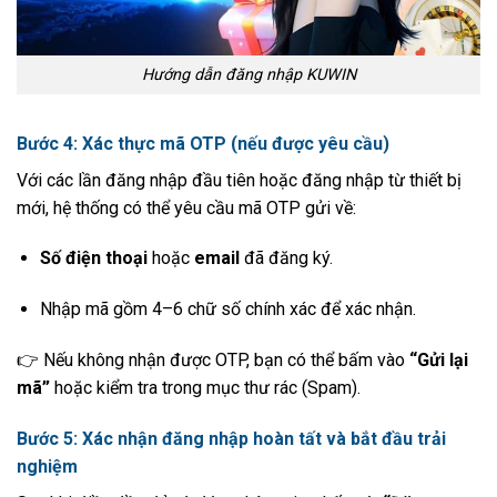
Hướng dẫn đăng nhập KUWIN
Bước 4: Xác thực mã OTP (nếu được yêu cầu)
Với các lần đăng nhập đầu tiên hoặc đăng nhập từ thiết bị
mới, hệ thống có thể yêu cầu mã OTP gửi về:
Số điện thoại
hoặc
email
đã đăng ký.
Nhập mã gồm 4–6 chữ số chính xác để xác nhận.
👉 Nếu không nhận được OTP, bạn có thể bấm vào
“Gửi lại
mã”
hoặc kiểm tra trong mục thư rác (Spam).
Bước 5: Xác nhận đăng nhập hoàn tất và bắt đầu trải
nghiệm