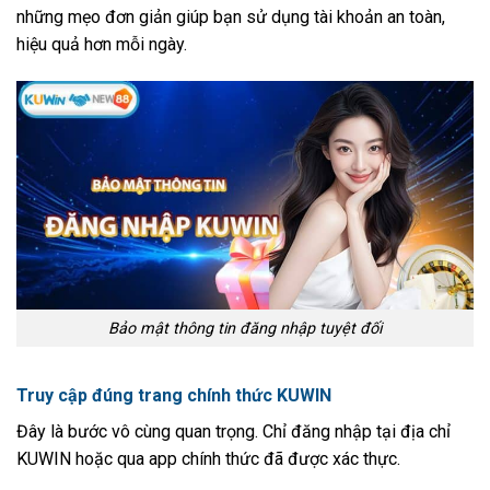
những mẹo đơn giản giúp bạn sử dụng tài khoản an toàn,
hiệu quả hơn mỗi ngày.
Bảo mật thông tin đăng nhập tuyệt đối
Truy cập đúng trang chính thức KUWIN
Đây là bước vô cùng quan trọng. Chỉ đăng nhập tại địa chỉ
KUWIN hoặc qua app chính thức đã được xác thực.