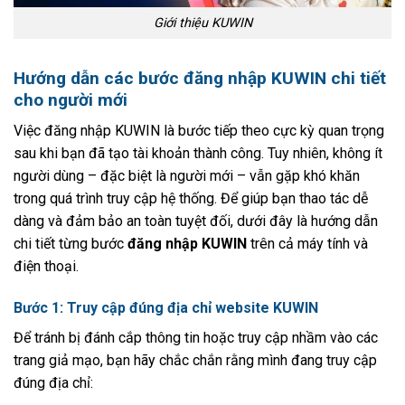
Giới thiệu KUWIN
Hướng dẫn các bước đăng nhập KUWIN chi tiết
cho người mới
Việc đăng nhập KUWIN là bước tiếp theo cực kỳ quan trọng
sau khi bạn đã tạo tài khoản thành công. Tuy nhiên, không ít
người dùng – đặc biệt là người mới – vẫn gặp khó khăn
trong quá trình truy cập hệ thống. Để giúp bạn thao tác dễ
dàng và đảm bảo an toàn tuyệt đối, dưới đây là hướng dẫn
chi tiết từng bước
đăng nhập KUWIN
trên cả máy tính và
điện thoại.
Bước 1: Truy cập đúng địa chỉ website KUWIN
Để tránh bị đánh cắp thông tin hoặc truy cập nhầm vào các
trang giả mạo, bạn hãy chắc chắn rằng mình đang truy cập
đúng địa chỉ: