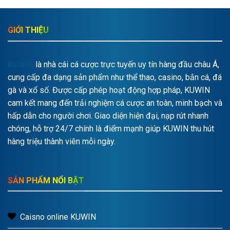
GIỚI THIỆU
KUWIN
là nhà cái cá cược trực tuyến uy tín hàng đầu châu Á,
cung cấp đa dạng sản phẩm như thể thao, casino, bắn cá, đá
gà và xổ số. Được cấp phép hoạt động hợp pháp, KUWIN
cam kết mang đến trải nghiệm cá cược an toàn, minh bạch và
hấp dẫn cho người chơi. Giao diện hiện đại, nạp rút nhanh
chóng, hỗ trợ 24/7 chính là điểm mạnh giúp KUWIN thu hút
hàng triệu thành viên mỗi ngày.
SẢN PHẨM NỔI BẬT
Caisno online KUWIN