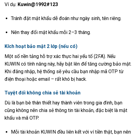
Ví dụ:
Kuwin@1992#123
Tránh đặt mật khẩu dễ đoán như ngày sinh, tên riêng.
Nên thay đổi mật khẩu mỗi 2–3 tháng.
Kích hoạt bảo mật 2 lớp (nếu có)
Một số nền tảng hỗ trợ xác thực hai yếu tố (2FA). Nếu
KUWIN có tính năng này, hãy bật lên để tăng cường bảo mật.
Khi đăng nhập, hệ thống sẽ yêu cầu bạn nhập mã OTP từ
điện thoại hoặc email – rất khó bị hack.
Tuyệt đối không chia sẻ tài khoản
Dù là bạn bè thân thiết hay thành viên trong gia đình, bạn
cũng không nên chia sẻ thông tin tài khoản, đặc biệt là mật
khẩu và mã OTP.
Mỗi tài khoản KUWIN đều liên kết với ví tiền thật, bạn nên